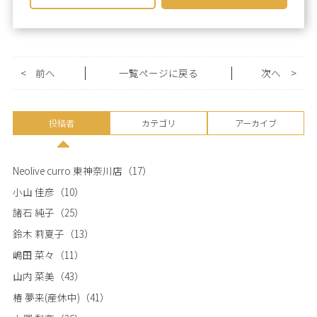
<
前へ
一覧ページに戻る
次へ
>
投稿者
カテゴリ
アーカイブ
Neolive curro 東神奈川店
（17）
小山 佳彦
（10）
諸石 純子
（25）
鈴木 莉夏子
（13）
嶋田 菜々
（11）
山内 菜美
（43）
椿 夢来(産休中)
（41）