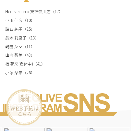
Neolive curro 東神奈川店
（17）
小山 佳彦
（10）
諸石 純子
（25）
鈴木 莉夏子
（13）
嶋田 菜々
（11）
山内 菜美
（43）
椿 夢来(産休中)
（41）
小塚 梨奈
（26）