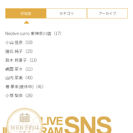
投稿者
カテゴリ
アーカイブ
Neolive curro 東神奈川店
（17）
小山 佳彦
（10）
諸石 純子
（25）
鈴木 莉夏子
（13）
嶋田 菜々
（11）
山内 菜美
（43）
椿 夢来(産休中)
（41）
小塚 梨奈
（26）