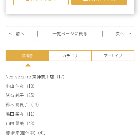
<
前へ
一覧ページに戻る
次へ
>
投稿者
カテゴリ
アーカイブ
Neolive curro 東神奈川店
（17）
小山 佳彦
（10）
諸石 純子
（25）
鈴木 莉夏子
（13）
嶋田 菜々
（11）
山内 菜美
（43）
椿 夢来(産休中)
（41）