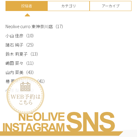
投稿者
カテゴリ
アーカイブ
Neolive curro 東神奈川店
（17）
小山 佳彦
（10）
諸石 純子
（25）
鈴木 莉夏子
（13）
嶋田 菜々
（11）
山内 菜美
（43）
椿 夢来(産休中)
（41）
小塚 梨奈
（26）