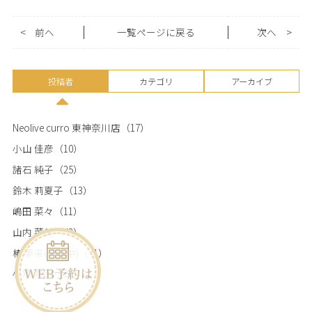
<
前へ
一覧ページに戻る
次へ
>
投稿者
カテゴリ
アーカイブ
Neolive curro 東神奈川店
（17）
小山 佳彦
（10）
諸石 純子
（25）
鈴木 莉夏子
（13）
嶋田 菜々
（11）
山内 菜美
（43）
椿 夢来(産休中)
（41）
小塚 梨奈
（26）