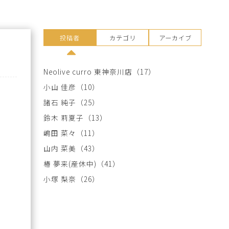
投稿者
カテゴリ
アーカイブ
Neolive curro 東神奈川店
（17）
小山 佳彦
（10）
諸石 純子
（25）
鈴木 莉夏子
（13）
嶋田 菜々
（11）
山内 菜美
（43）
椿 夢来(産休中)
（41）
小塚 梨奈
（26）