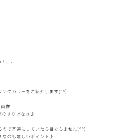
っと、、
ングカラーをご紹介します(^^)
極のさりげなさ♪
ので普通にしていたら目立ちません(^^)
スなのも嬉しいポイント♪