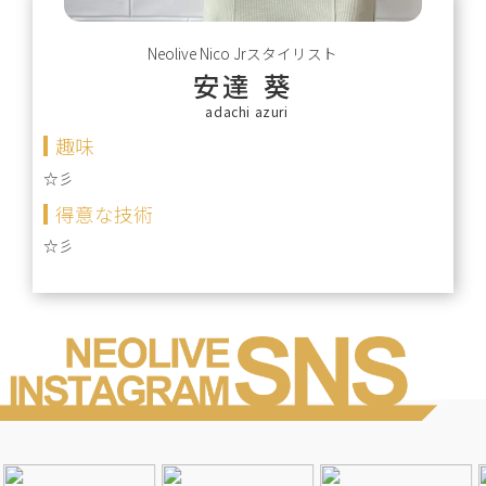
Neolive Nico
Jrスタイリスト
安達 葵
adachi azuri
趣味
☆彡
得意な技術
☆彡