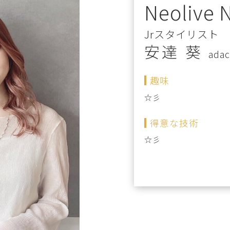
Neolive 
Jrスタイリスト
安達 葵
adac
趣味
☆彡
得意な技術
☆彡