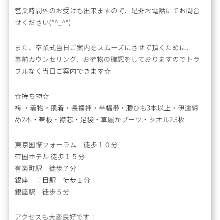
営業時間外のお受けも出来ますので、是非お電話にてお問合
せください(*^_^*)
また、卒業式当日ご案内をスムーズにさせて頂くために、
事前カウンセリング、お荷物の確認をしておりますのでトラ
ブルなく当日ご案内できます☆
☆持ち物☆
袴 ・着物・肌着・長襦袢・半幅帯・腰ひも3本以上・伊達締
め2本・帯板・襟芯・足袋・草履かブーツ・タオル2.3枚
東京国際フォーラム 徒歩１０分
帝国ホテル 徒歩１５分
有楽町駅 徒歩７分
銀座一丁目駅 徒歩１分
銀座駅 徒歩５分
アクセスも大変良好です！