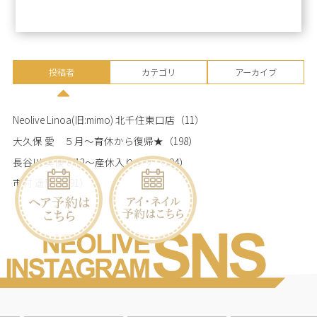
投稿者
カテゴリ
アーカイブ
Neolive Linoa(旧:mimo) 北千住東口店
（11）
大久保 愛 ５月～育休から復帰★
（198）
長谷川 美優 8/12～産休入ります
（194）
市村 遥夏
（191）