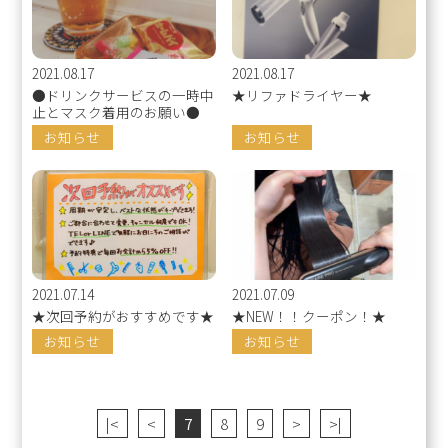
2021.08.17
2021.08.17
●ドリンクサービスの一時中
★リファドライヤー★
止とマスク着用のお願い●
お知らせ
お知らせ
2021.07.14
2021.07.09
★次回予約がおすすめです★
★NEW！！クーポン！★
お知らせ
お知らせ
|<
<
7
8
9
>
>|