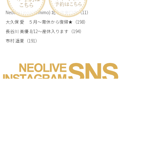
Neolive Linoa(旧:mimo) 北千住東口店
（11）
大久保 愛 ５月～育休から復帰★
（198）
長谷川 美優 8/12～産休入ります
（194）
市村 遥夏
（191）