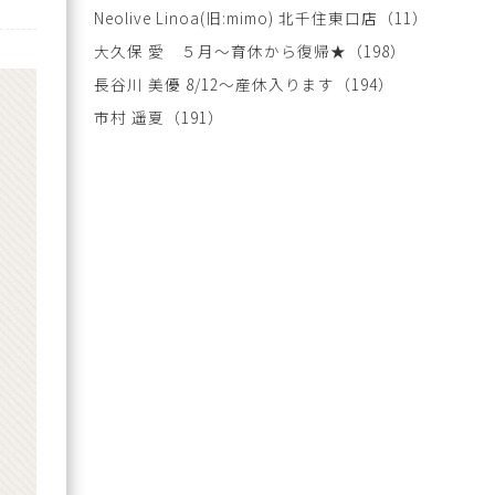
Neolive Linoa(旧:mimo) 北千住東口店
（11）
大久保 愛 ５月～育休から復帰★
（198）
長谷川 美優 8/12～産休入ります
（194）
市村 遥夏
（191）