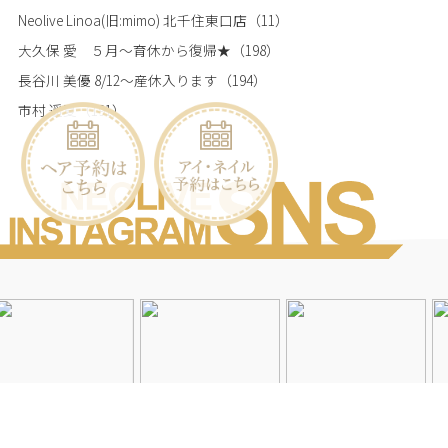
Neolive Linoa(旧:mimo) 北千住東口店
（11）
大久保 愛 ５月～育休から復帰★
（198）
長谷川 美優 8/12～産休入ります
（194）
市村 遥夏
（191）