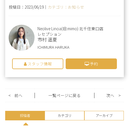
投稿日：2023/06/19｜
カテゴリ：お知らせ
Neolive Linoa(旧:mimo) 北千住東口店
レセプション
市村 遥夏
ICHIMURA HARUKA
スタッフ情報
予約
<
前へ
一覧ページに戻る
次へ
>
投稿者
カテゴリ
アーカイブ