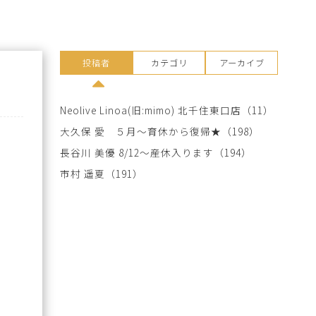
投稿者
カテゴリ
アーカイブ
Neolive Linoa(旧:mimo) 北千住東口店
（11）
大久保 愛 ５月～育休から復帰★
（198）
長谷川 美優 8/12～産休入ります
（194）
市村 遥夏
（191）