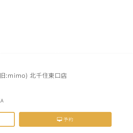
oa(旧:mimo) 北千住東口店
KA
予約