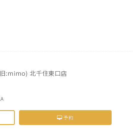
oa(旧:mimo) 北千住東口店
KA
予約