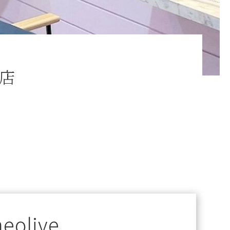
店
neolive