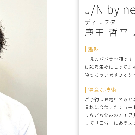
J/N by ne
ディレクター
鹿田 哲平
趣味
二児のパパ美容師です
は雑貨集めにこってま
買っちゃいます♪オシャ
得意な技術
ご予約はお電話のみと
骨格に合わせたショー
りなどお悩みの方！是
して「自分」にあうス