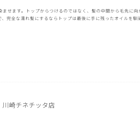
馴染ませます。トップからつけるのではなく、髪の中間から毛先に向
で、完全な濡れ髪にするならトップは最後に手に残ったオイルを馴
cca 川崎チネチッタ店