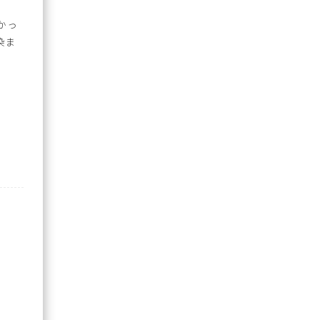
かっ
染ま