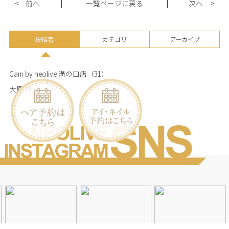
<
前へ
一覧ページに戻る
次へ
>
投稿者
カテゴリ
アーカイブ
Cam by neolive 溝の口店
（31）
大原 建一
（63）