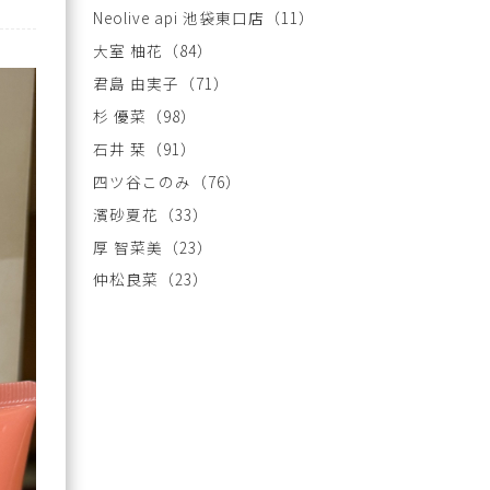
Neolive api 池袋東口店
（11）
大室 柚花
（84）
君島 由実子
（71）
杉 優菜
（98）
石井 栞
（91）
四ツ谷このみ
（76）
濱砂夏花
（33）
厚 智菜美
（23）
仲松良菜
（23）