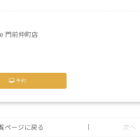
live 門前仲町店
予約
覧ページに戻る
次へ