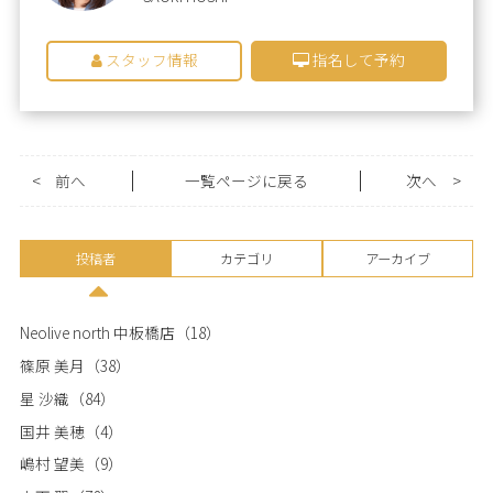
スタッフ情報
指名して予約
<
前へ
一覧ページに戻る
次へ
>
投稿者
カテゴリ
アーカイブ
Neolive north 中板橋店
（18）
篠原 美月
（38）
星 沙織
（84）
国井 美穂
（4）
嶋村 望美
（9）