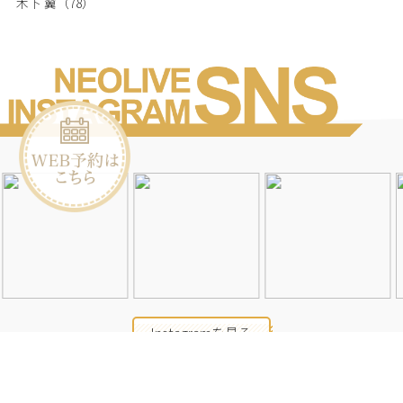
木下 翼
（78）
Instagramを見る