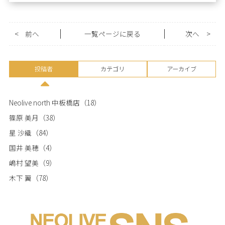
<
前へ
一覧ページに戻る
次へ
>
投稿者
カテゴリ
アーカイブ
Neolive north 中板橋店
（18）
篠原 美月
（38）
星 沙織
（84）
国井 美穂
（4）
嶋村 望美
（9）
木下 翼
（78）