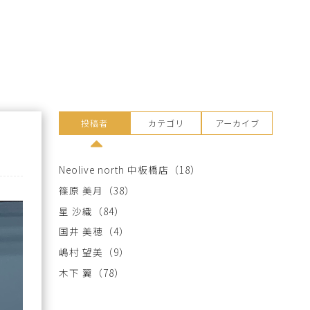
投稿者
カテゴリ
アーカイブ
Neolive north 中板橋店
（18）
篠原 美月
（38）
星 沙織
（84）
国井 美穂
（4）
嶋村 望美
（9）
木下 翼
（78）