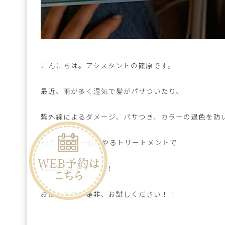
こんにちは。アシスタントの篠原です。
最近、雨が多く湿気で髪がパサついたり、
紫外線によるダメージ、パサつき、カラーの退色を防
+aのケアで一緒にやるトリートメントで
¥2200で出来ます！！
お悩みの方は是非、お試しください！！