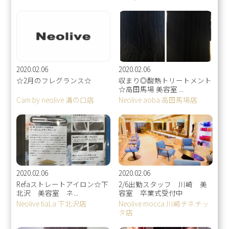
2020.02.06
2020.02.06
☆2月のフレグランス☆
収まり◎酸熱トリートメント
☆高田馬場 美容室 ...
Cam by neolive 溝の口店
Neolive aoba 高田馬場店
2020.02.06
2020.02.06
Refaストレートアイロン☆下
2/6出勤スタッフ 川崎 美
北沢 美容室 ネ...
容室 卒業式受付中
Neolive tiaLa 下北沢店
Neolive mocca 川崎チネチッ
タ店