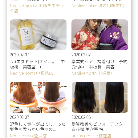
Neolive mocca 川崎チネチッ
Neolive calme 溝の口駅前店
タ店
2020.02.07
2020.02.07
Ｎ.(エヌドット)オイル。 中
卒業式ヘア 袴着付け 予約
板橋 美容室 n...
受付中 中板橋 美容...
Neolive north 中板橋店
Neolive north 中板橋店
2020.02.07
2020.02.06
退色して赤味が出てしまった
髪質改善のビフォーアフター
髪色を柔らかい色味の...
☆荻窪 美容室 袴 ...
Neolive cino 登戸店
arc by neolive 荻窪店