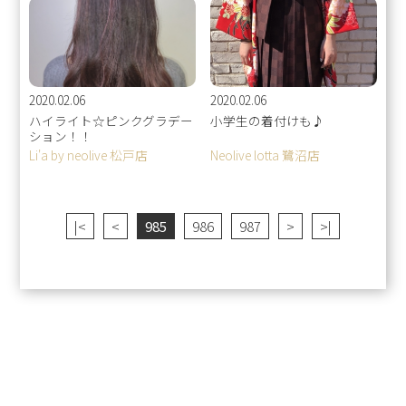
2020.02.06
2020.02.06
ハイライト☆ピンクグラデー
小学生の着付けも♪
ション！！
Li'a by neolive 松戸店
Neolive lotta 鷺沼店
|<
<
985
986
987
>
>|