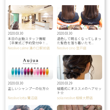
2020.03.30
2020.03.30
本日の出勤スタッフ情報
退色して明るくなってしまっ
［卒業式ご予約受付中！...
た髪色を落ち着いたモ...
Neolive calme 溝の口駅前店
Neolive cino 登戸店
2020.03.30
2020.03.29
正しいシャンプーの仕方☆
結婚式にオススメのヘアセッ
ト☆
Neolive lotta 鷺沼店
sola:neolive 相模大野店