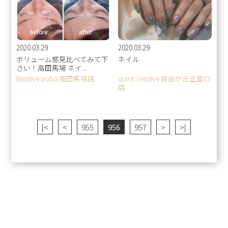
2020.03.29
2020.03.29
ボリューム感見比べてみて下
ネイル
さい！高田馬場 ネイ...
Neolive aoba 高田馬場店
quint :neolive 自由が丘正面口
店
|<
<
955
956
957
>
>|