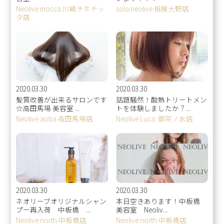
Neolive mocca 川崎チネチッ
sola:neolive 相模大野店
タ店
2020.03.30
2020.03.30
髪質改善が出来るサロンです
話題騒然！酸熱トリートメン
☆高田馬場 美容室 ...
トを体験しましたか？...
Neolive aoba 高田馬場店
Neolive Luca: 御茶ノ水店
2020.03.30
2020.03.30
ネオリーブオリジナルシャン
本日空きあります！中板橋
プー再入荷 中板橋 ...
美容室 Neoliv...
Neolive north 中板橋店
Neolive north 中板橋店