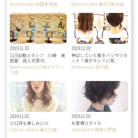
Neolive aoba 高田馬場店
Neolive calme 溝の口駅前店
2019.11.03
2019.11.03
11/3出勤スタッフ 川崎 美
伸ばしていた髪をバッサリカ
容室 成人式受付...
ット！首がキレイに見...
Neolive mocca 川崎チネチッ
Neolive cino 登戸店
タ店
2019.11.02
2019.11.02
☆11月も楽しみに☆
お客様スタイル
Cam by neolive 溝の口店
sola:neolive 相模大野店