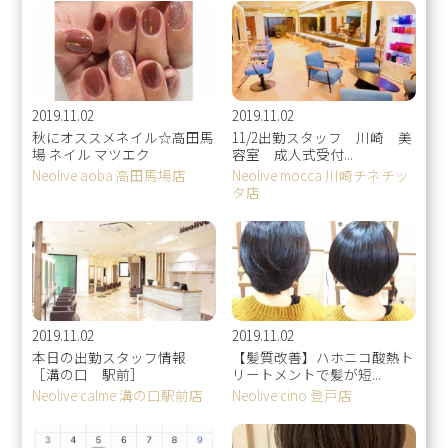
2019.11.02
2019.11.02
秋にオススメネイル☆高田馬
11/2出勤スタッフ 川崎 美
場 ネイル マツエク
容室 成人式受付...
Neolive aoba 高田馬場店
Neolive mocca 川崎チネチッ
タ店
2019.11.02
2019.11.02
本日の出勤スタッフ情報
【髪質改善】ハホニコ酸熱ト
［溝の口 駅前］
リートメントで髪が短...
Neolive calme 溝の口駅前店
Neolive cino 登戸店