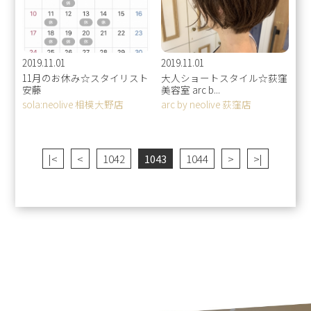
2019.11.01
2019.11.01
11月のお休み☆スタイリスト
大人ショートスタイル☆荻窪
安藤
美容室 arc b...
sola:neolive 相模大野店
arc by neolive 荻窪店
|<
<
1042
1043
1044
>
>|