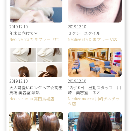
2019.12.10
2019.12.10
年末に向けて＊
セクシースタイル
Neolive rita たまプラーザ店
Neolive rita たまプラーザ店
2019.12.10
2019.12.10
大人可愛いロングヘア☆高田
12月10日 出勤スタッフ 川
馬場 美容室 酸熱 ...
崎 美容室 ネオ...
Neolive aoba 高田馬場店
Neolive mocca 川崎チネチッ
タ店