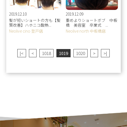
2019.12.10
2019.12.09
髪が短いショートの方も【髪
重めよりショートボブ 中板
質改善】ハホニコ酸熱...
橋 美容室 卒業式 ...
Neolive cino 登戸店
Neolive north 中板橋店
|<
<
1018
1019
1020
>
>|