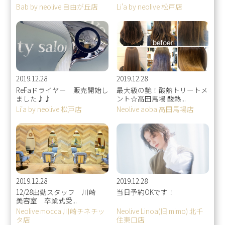
Bab by neolive 自由が丘店
Li'a by neolive 松戸店
2019.12.28
2019.12.28
ReFaドライヤー 販売開始し
最大級の艶！酸熱トリートメ
ました♪♪
ント☆高田馬場 酸熱...
Li'a by neolive 松戸店
Neolive aoba 高田馬場店
2019.12.28
2019.12.28
12/28出勤スタッフ 川崎
当日予約OKです！
美容室 卒業式受...
Neolive mocca 川崎チネチッ
Neolive Linoa(旧:mimo) 北千
タ店
住東口店