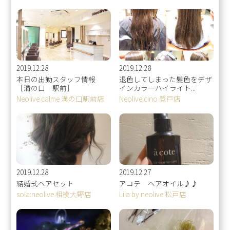
2019.12.28
2019.12.28
本日の出勤スタッフ情報
退色してしまった髪色をデザ
［溝の口 駅前］
インカラーハイライト...
Neolive calme 溝の口駅前店
Neolive cino 登戸店
2019.12.28
2019.12.27
結婚式ヘアセット
アコテ ヘアオイル♪♪
sola:neolive 相模大野店
Li'a by neolive 松戸店