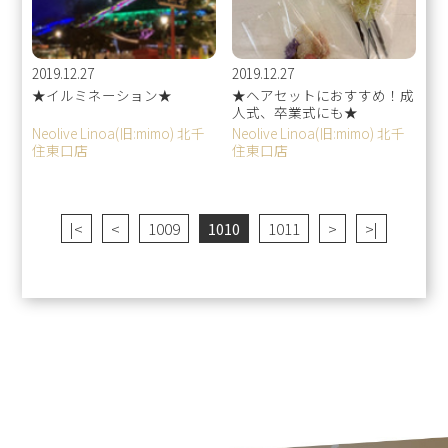
2019.12.27
2019.12.27
★イルミネーション★
★ヘアセットにおすすめ！成
人式、卒業式にも★
Neolive Linoa(旧:mimo) 北千
Neolive Linoa(旧:mimo) 北千
住東口店
住東口店
|<
<
1009
1010
1011
>
>|