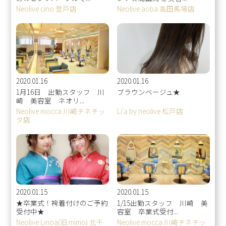
Neolive cino 登戸店
Neolive aoba 高田馬場店
2020.01.16
2020.01.16
1月16日 出勤スタッフ 川
ブラウンベージュ★
崎 美容室 ネオリ...
Neolive mocca 川崎チネチッ
Li'a by neolive 松戸店
タ店
2020.01.15
2020.01.15
★卒業式！袴着付けのご予約
1/15出勤スタッフ 川崎 美
受付中★
容室 卒業式受付...
Neolive Linoa(旧:mimo) 北千
Neolive mocca 川崎チネチッ