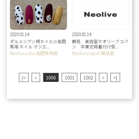
2020.01.14
2020.01.14
ダルメシアン柄ネイル☆高田
鶴見 美容室ネオリーブコパ
馬場 ネイル マツエ...
ン 卒業式袴着付け受...
Neolive aoba 高田馬場店
Neolive copain 鶴見店
|<
<
1000
1001
1002
>
>|