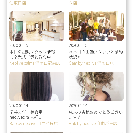
住東口店
タ店
2020.01.15
2020.01.15
本日の出勤スタッフ情報
＊本日の出勤スタッフと予約
［卒業式ご予約受付中！...
状況＊
Neolive calme 溝の口駅前店
Cam by neolive 溝の口店
2020.01.14
2020.01.14
学芸大学 美容室
成人の皆様おめでとうござい
neoliveora 大好...
ます☆
Bab by neolive 自由が丘店
Bab by neolive 自由が丘店