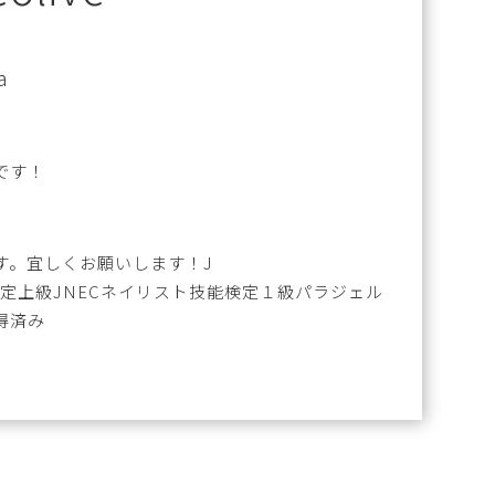
a
です！
す。宜しくお願いします！J
定上級JNECネイリスト技能検定１級パラジェル
得済み